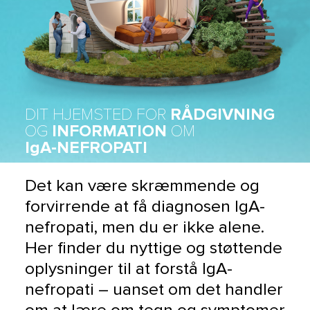
DIT HJEMSTED FOR
RÅDGIVNING
OG
INFORMATION
OM
IgA-NEFROPATI
Det kan være skræmmende og
forvirrende at få diagnosen IgA-
nefropati, men du er ikke alene.
Her finder du nyttige og støttende
oplysninger til at forstå IgA-
nefropati – uanset om det handler