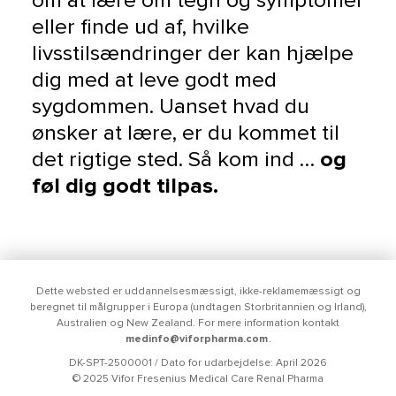
om at lære om tegn og symptomer
eller finde ud af, hvilke
livsstilsændringer der kan hjælpe
dig med at leve godt med
sygdommen. Uanset hvad du
ønsker at lære, er du kommet til
det rigtige sted. Så kom ind …
og
føl dig godt tilpas.
Dette websted er uddannelsesmæssigt, ikke-reklamemæssigt og
beregnet til målgrupper i Europa (undtagen Storbritannien og Irland),
Australien og New Zealand. For mere information kontakt
medinfo@viforpharma.com
.
DK-SPT-2500001 / Dato for udarbejdelse: April 2026
© 2025 Vifor Fresenius Medical Care Renal Pharma