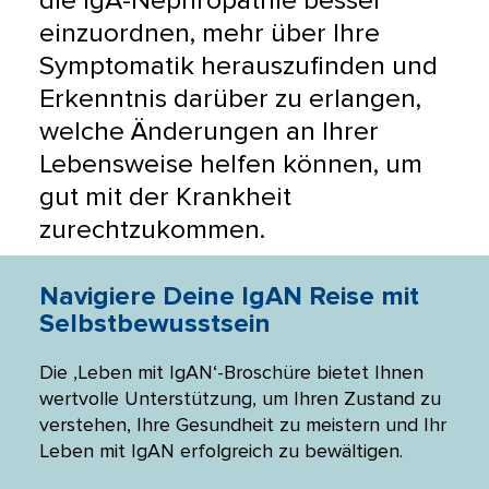
die IgA-Nephropathie besser 
einzuordnen, mehr über Ihre 
Symptomatik herauszufinden und 
Erkenntnis darüber zu erlangen, 
welche Änderungen an Ihrer 
Lebensweise helfen können, um 
gut mit der Krankheit 
zurechtzukommen.
en
Navigiere Deine IgAN Reise mit
La
Selbstbewusstsein
hie
Die ‚Leben mit IgAN‘-Broschüre bietet Ihnen
Dies
wertvolle Unterstützung, um Ihren Zustand zu
ermö
chen
verstehen, Ihre Gesundheit zu meistern und Ihr
erfo
von
Leben mit IgAN erfolgreich zu bewältigen.
Term
Symp