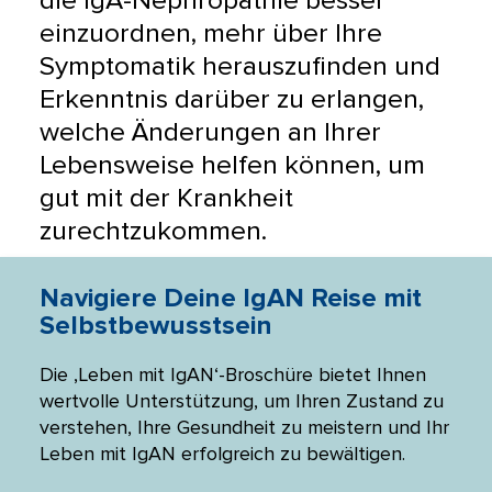
die IgA-Nephropathie besser 
einzuordnen, mehr über Ihre 
Symptomatik herauszufinden und 
Erkenntnis darüber zu erlangen, 
welche Änderungen an Ihrer 
Lebensweise helfen können, um 
gut mit der Krankheit 
zurechtzukommen.
en
Navigiere Deine IgAN Reise mit
La
Selbstbewusstsein
hie
Die ‚Leben mit IgAN‘-Broschüre bietet Ihnen
Dies
wertvolle Unterstützung, um Ihren Zustand zu
ermö
chen
verstehen, Ihre Gesundheit zu meistern und Ihr
erfo
von
Leben mit IgAN erfolgreich zu bewältigen.
Term
Symp