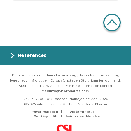
References
Dette websted er uddannelsesmæssigt, ikke-reklamemæssigt og
beregnet til målgrupper i Europa (undtagen Storbritannien og Irland),
Australien og New Zealand. For mere information kontakt
medinfo@viforpharma.com
.
DK-SPT-2500001 / Dato for udarbejdelse: April 2026
© 2025 Vifor Fresenius Medical Care Renal Pharma
Menu Footer
Privatlivspolitik
Vilkår for brug
Cookiepolitik
Juridisk meddelelse