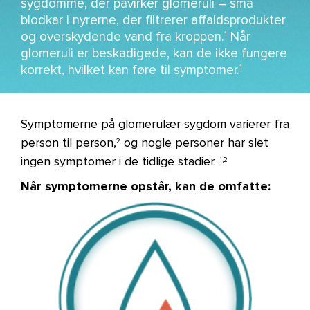
sygdomme, der påvirker glomeruli – små
blodkar i nyrerne, der filtrerer affaldsprodukter
og overskydende vand fra kroppen.
Når
1
glomeruli er beskadigede, kan de ikke fungere
korrekt, hvilket kan føre til symptomer.
1
Symptomerne på glomerulær sygdom varierer fra
person til person,
og nogle personer har slet
2
ingen symptomer i de tidlige stadier.
1,2
Når symptomerne opstår, kan de omfatte:
Billede