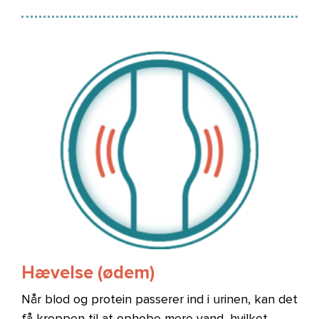
Billede
Hævelse (ødem)
Når blod og protein passerer ind i urinen, kan det
få kroppen til at ophobe mere vand, hvilket