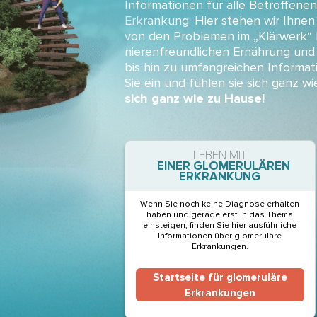
Informationen für alle Betroffenen
Erkrankung. Hier stehen wir Ihnen 
von den Problemen im „Klärwerk“ 
nierenfreundlichen Ernährung und 
bis hin zu umfangreichen Informa
Sie ein und fühlen sie sich ganz w
sich ganz wie zu Hause!
LEBEN MIT
EINER GLOMERULÄREN
ERKRANKUNG
Wenn Sie noch keine Diagnose erhalten
haben und gerade erst in das Thema
einsteigen, finden Sie hier ausführliche
Informationen über glomeruläre
Erkrankungen.
Startseite für glomeruläre
Erkrankungen