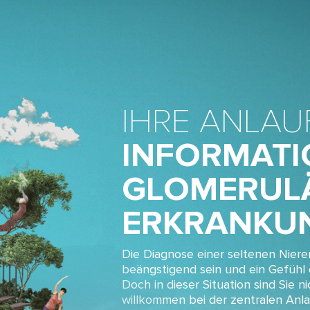
IHRE ANLAU
INFORMAT
GLOMERUL
ERKRANKU
Die Diagnose einer seltenen Nier
beängstigend sein und ein Gefühl 
Doch in dieser Situation sind Sie nic
willkommen bei der zentralen Anla