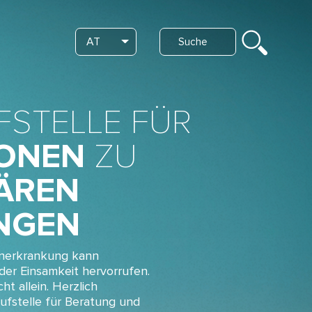
Search
AT
List additional actions
FSTELLE FÜR
IONEN
ZU
ÄREN
NGEN
enerkrankung kann
der Einsamkeit hervorrufen.
ht allein. Herzlich
ufstelle für Beratung und